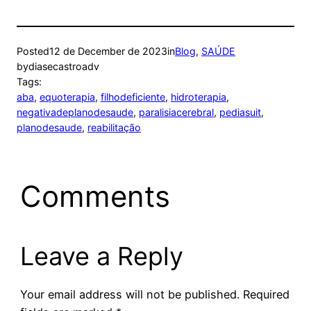
Posted
12 de December de 2023
in
Blog
, 
SAÚDE
by
diasecastroadv
Tags:
aba
, 
equoterapia
, 
filhodeficiente
, 
hidroterapia
, 
negativadeplanodesaude
, 
paralisiacerebral
, 
pediasuit
, 
planodesaude
, 
reabilitação
Comments
Leave a Reply
Your email address will not be published.
Required