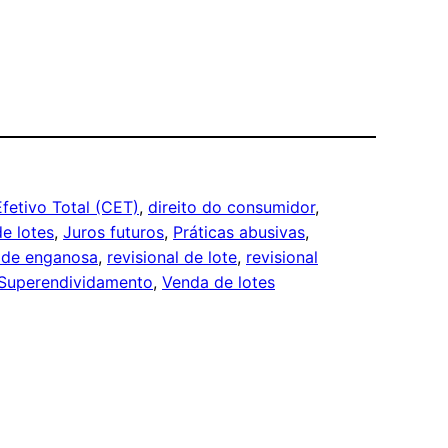
fetivo Total (CET)
, 
direito do consumidor
, 
e lotes
, 
Juros futuros
, 
Práticas abusivas
, 
ade enganosa
, 
revisional de lote
, 
revisional
Superendividamento
, 
Venda de lotes