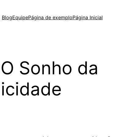
Blog
Equipe
Página de exemplo
Página Inicial
 O Sonho da
licidade