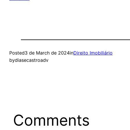
Posted
3 de March de 2024
in
Direito Imobiliário
by
diasecastroadv
Comments